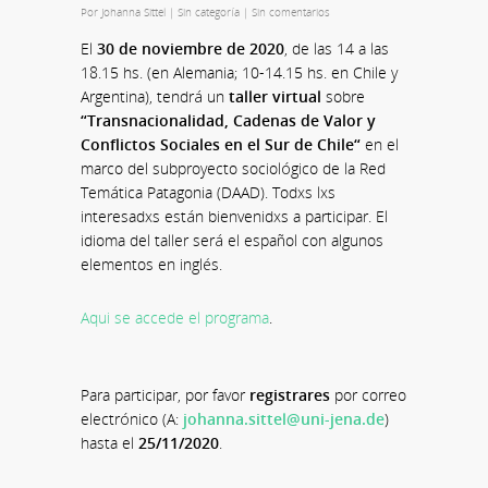
Por
Johanna Sittel
|
Sin categoría
|
Sin comentarios
El
30 de noviembre de 2020
, de las 14 a las
18.15 hs. (en Alemania; 10-14.15 hs. en Chile y
Argentina), tendrá un
taller virtual
sobre
“Transnacionalidad, Cadenas de Valor y
Conflictos Sociales en el Sur de Chile“
en el
marco del subproyecto sociológico de la Red
Temática Patagonia (DAAD). Todxs lxs
interesadxs están bienvenidxs a participar. El
idioma del taller será el español con algunos
elementos en inglés.
Aqui se accede el programa
.
Para participar, por favor
registrares
por correo
electrónico (A:
johanna.sittel@uni-jena.de
)
hasta el
25/11/2020
.