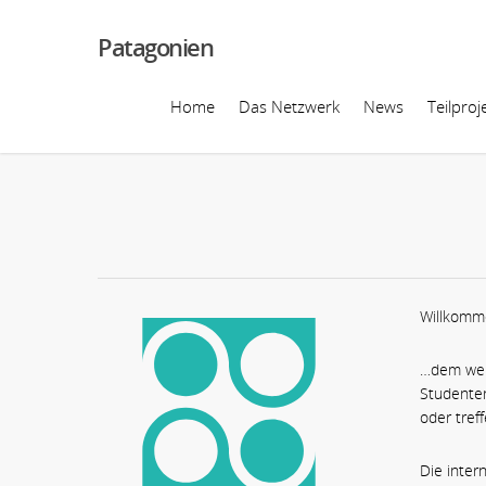
Patagonien
Home
Das Netzwerk
News
Teilproj
Willkomm
…dem welt
Studenten
oder tref
Die inter