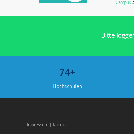
Campus
s
Bitte logge
74
+
Hochschulen
Impressum
|
Kontakt