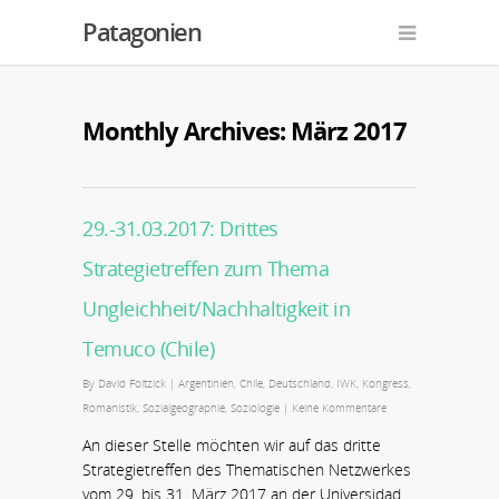
Patagonien
Monthly Archives: März 2017
29.-31.03.2017: Drittes
Strategietreffen zum Thema
Ungleichheit/Nachhaltigkeit in
Temuco (Chile)
By
David Foitzick
|
Argentinien
,
Chile
,
Deutschland
,
IWK
,
Kongress
,
Romanistik
,
Sozialgeographie
,
Soziologie
|
Keine Kommentare
An dieser Stelle möchten wir auf das dritte
Strategietreffen des Thematischen Netzwerkes
vom 29. bis 31. März 2017 an der Universidad