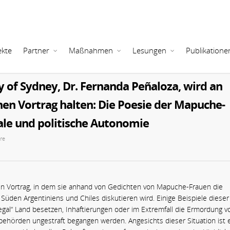
ekte
Partner
Maßnahmen
Lesungen
Publikatione
y of Sydney, Dr. Fernanda Peñaloza, wird an
einen Vortrag halten: Die Poesie der Mapuche-
ale und politische Autonomie
re
en Vortrag, in dem sie anhand von Gedichten von Mapuche-Frauen die
üden Argentiniens und Chiles diskutieren wird. Einige Beispiele dieser
llegal“ Land besetzen, Inhaftierungen oder im Extremfall die Ermordung v
sbehörden ungestraft begangen werden. Angesichts dieser Situation ist 