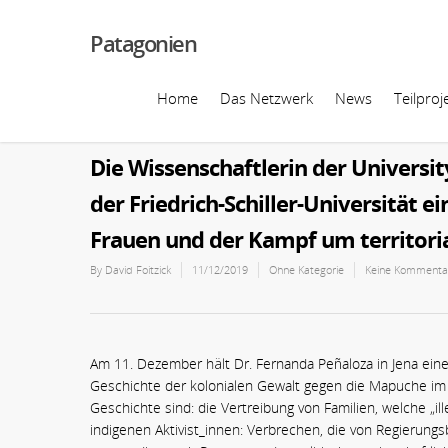
Patagonien
Home
Das Netzwerk
News
Teilproj
Die Wissenschaftlerin der Universit
der Friedrich-Schiller-Universität 
Frauen und der Kampf um territori
By
David Foitzick
11/12/2019
Ohne Kategorie
Keine Kommenta
Am 11. Dezember hält Dr. Fernanda Peñaloza in Jena ein
Geschichte der kolonialen Gewalt gegen die Mapuche im S
Geschichte sind: die Vertreibung von Familien, welche „i
indigenen Aktivist_innen: Verbrechen, die von Regierung