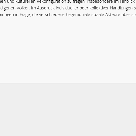
hen und kulturellen Rekonfiguration zu fragen, insbesondere im Hinblick
digenen Völker. Im Ausdruck individueller oder kollektiver Handlungen s
ngen in Frage, die verschiedene hegemoniale soziale Akteure über si