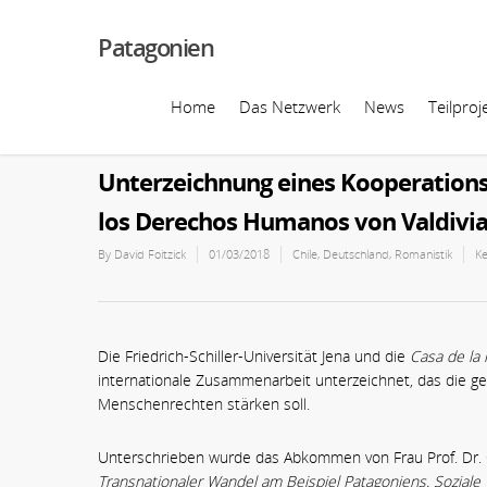
Patagonien
Home
Das Netzwerk
News
Teilproj
Unterzeichnung eines Kooperation
los Derechos Humanos von Valdivi
By
David Foitzick
01/03/2018
Chile
,
Deutschland
,
Romanistik
K
Die Friedrich-Schiller-Universität Jena und die
Casa de la
internationale Zusammenarbeit unterzeichnet, das die g
Menschenrechten stärken soll.
Unterschrieben wurde das Abkommen von Frau Prof. Dr.
Transnationaler Wandel am Beispiel Patagoniens. Soziale 