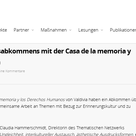
ekte
Partner
Maßnahmen
Lesungen
Publikatione
sabkommens mit der Casa de la memoria y
a
eine Kommentare
 memoria y los Derechos Humanos
von Valdivia haben ein Abkommen ü
emeinsame Arbeit an Themen mit Bezug zur Erinnerungskultur und zu
 Claudia Hammerschmidt, Direktorin des Thematischen Netzwerks
Ungleichheit, interkultureller Austausch, ästhetische Ausdrucksformen
,